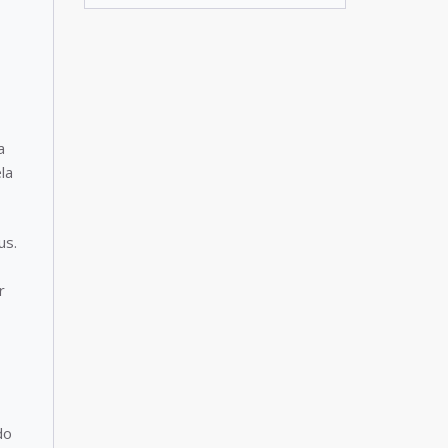
a
la
us.
r
do