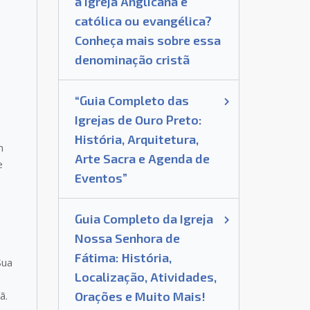
a Igreja Anglicana é
católica ou evangélica?
Conheça mais sobre essa
denominação cristã
“Guia Completo das
Igrejas de Ouro Preto:
História, Arquitetura,
m
Arte Sacra e Agenda de
e
Eventos”
Guia Completo da Igreja
Nossa Senhora de
Fátima: História,
Sua
Localização, Atividades,
Orações e Muito Mais!
ã.