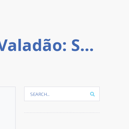
Tudo Sobre o Pastor Márcio Valadão: Sua Vida, Obras, Teologia, Pregações e Como segui-lo nas Redes Sociais