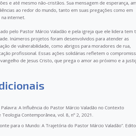
ções e até mesmo não-cristãos. Sua mensagem de esperança, a
diências ao redor do mundo, tanto em suas pregações como em
 na internet.
izado pelo Pastor Márcio Valadão e pela igreja que ele lidera tem 
edade. Inúmeros projetos foram desenvolvidos para atender as
ção de vulnerabilidade, como abrigos para moradores de rua,
tação profissional. Essas ações solidárias refletem o compromis
vangelho de Jesus Cristo, que prega o amor ao próximo e a justi
dicionais
Palavra: A Influência do Pastor Márcio Valadão no Contexto
Teologia Contemporânea, vol. 8, nº 2, 2021.
zonte para o Mundo: A Trajetória do Pastor Márcio Valadão”. Edit