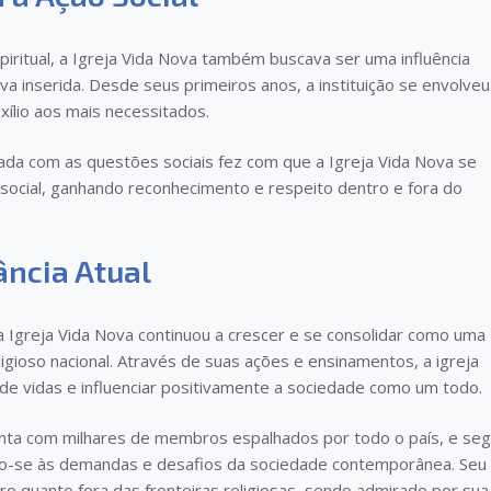
piritual, a Igreja Vida Nova também buscava ser uma influência
a inserida. Desde seus primeiros anos, a instituição se envolveu
xílio aos mais necessitados.
da com as questões sociais fez com que a Igreja Vida Nova se
social, ganhando reconhecimento e respeito dentro e fora do
ncia Atual
a Igreja Vida Nova continuou a crescer e se consolidar como uma
eligioso nacional. Através de suas ações e ensinamentos, a igreja
e vidas e influenciar positivamente a sociedade como um todo.
onta com milhares de membros espalhados por todo o país, e se
o-se às demandas e desafios da sociedade contemporânea. Seu
ro quanto fora das fronteiras religiosas, sendo admirado por sua