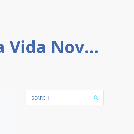
Guia Completo Sobre a Igreja Vida Nova: Localização, Horários, Crenças, Sermões Ao Vivo, Como Participar e muito mais!