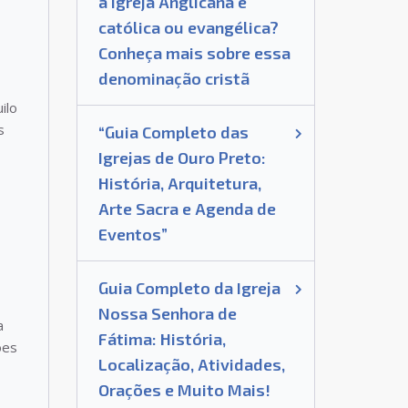
a Igreja Anglicana é
católica ou evangélica?
Conheça mais sobre essa
denominação cristã
ilo
s
“Guia Completo das
Igrejas de Ouro Preto:
História, Arquitetura,
Arte Sacra e Agenda de
Eventos”
Guia Completo da Igreja
Nossa Senhora de
a
Fátima: História,
ões
Localização, Atividades,
Orações e Muito Mais!