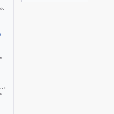
 do
o
de
ova
ão