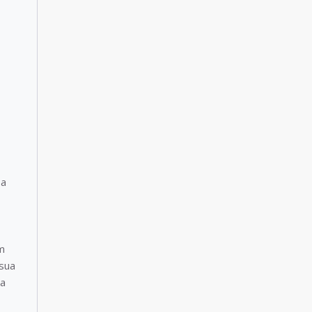
 a
m
 sua
sa