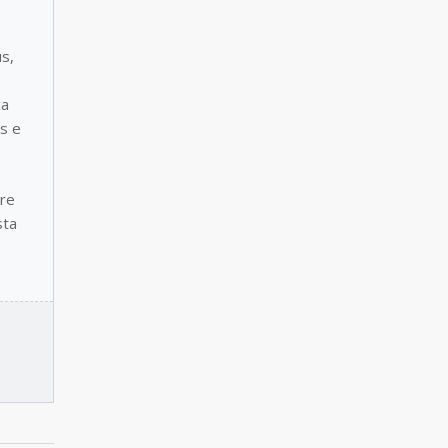
s,
ca
s e
bre
sta