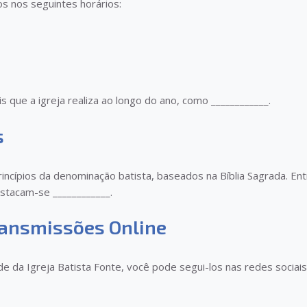
os nos seguintes horários:
s que a igreja realiza ao longo do ano, como ____________.
s
rincípios da denominação batista, baseados na Bíblia Sagrada. En
estacam-se ____________.
ransmissões Online
 da Igreja Batista Fonte, você pode segui-los nas redes sociais