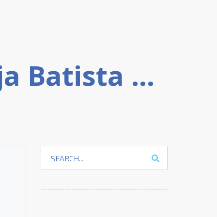
“Guia Completo Sobre a Igreja Batista Fonte: Localização, Horários, Crenças e Conexões Comunitárias”