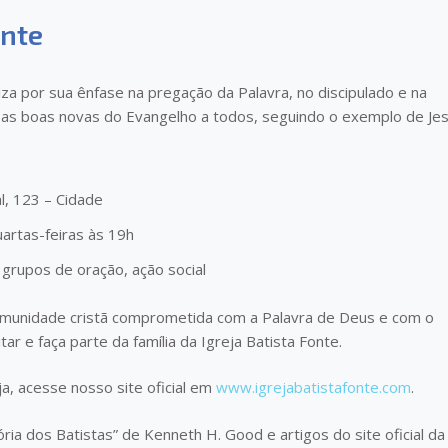
onte
iza por sua ênfase na pregação da Palavra, no discipulado e na
r as boas novas do Evangelho a todos, seguindo o exemplo de Je
al, 123 – Cidade
artas-feiras às 19h
, grupos de oração, ação social
munidade cristã comprometida com a Palavra de Deus e com o
ar e faça parte da família da Igreja Batista Fonte.
a, acesse nosso site oficial em
www.igrejabatistafonte.com
.
tória dos Batistas” de Kenneth H. Good e artigos do site oficial da