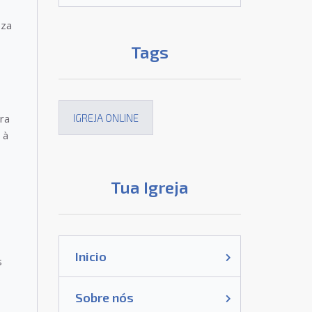
eza
Tags
ra
IGREJA ONLINE
 à
Tua Igreja
Inicio
s
Sobre nós