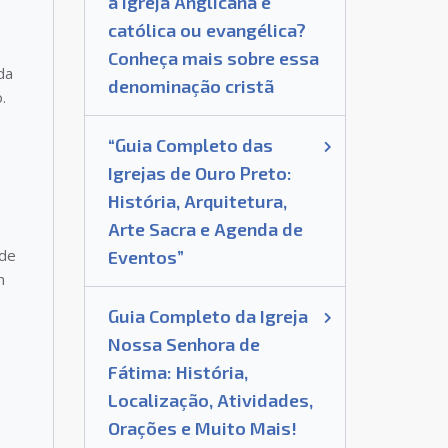
a Igreja Anglicana é
católica ou evangélica?
Conheça mais sobre essa
da
denominação cristã
.
“Guia Completo das
Igrejas de Ouro Preto:
História, Arquitetura,
Arte Sacra e Agenda de
 de
Eventos”
m
Guia Completo da Igreja
Nossa Senhora de
Fátima: História,
Localização, Atividades,
Orações e Muito Mais!