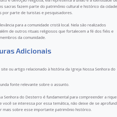
culto e devoção religiosa, ela representa a união e a identidade d
s sacras fazem parte do patrimônio cultural e histórico da cidade
s por parte de turistas e pesquisadores.
evância para a comunidade cristã local. Nela são realizados
ém de outros rituais religiosos que fortalecem a fé dos fiéis e
 membros da comunidade.
turas Adicionais
site ou artigo relacionado à história da Igreja Nossa Senhora do
nda fonte relevante sobre o assunto.
ssa Senhora do Desterro é fundamental para compreender a riqu
 Se você se interessa por essa temática, não deixe de se aprofund
ir mais sobre esse importante patrimônio histórico.