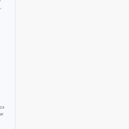
e
,
eza
ar