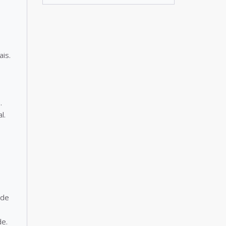
is.
.
l.
ade
de.